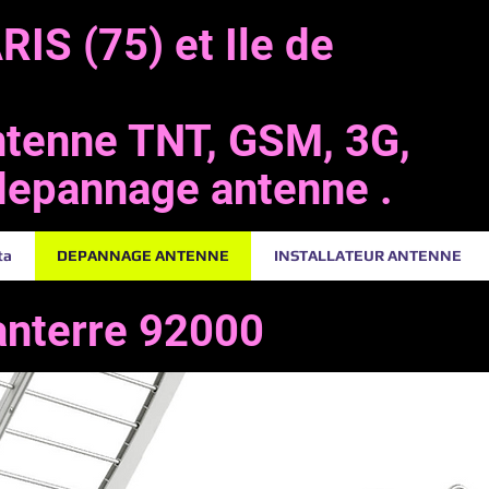
IS (75) et Ile de
antenne TNT, GSM, 3G,
 depannage antenne .
ta
DEPANNAGE ANTENNE
INSTALLATEUR ANTENNE
anterre 92000