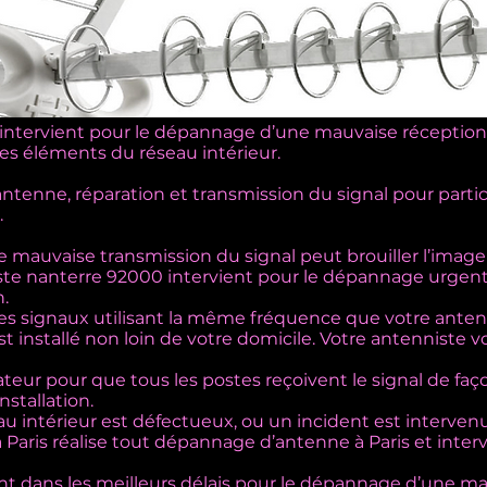
intervient pour le dépannage d’une mauvaise réception
es éléments du réseau intérieur.
tenne, réparation et transmission du signal pour particu
.
mauvaise transmission du signal peut brouiller l’image 
iste nanterre 92000 intervient pour le dépannage urgent
.
 des signaux utilisant la même fréquence que votre ante
st installé non loin de votre domicile. Votre antenniste 
teur pour que tous les postes reçoivent le signal de faç
stallation.
u intérieur est défectueux, ou un incident est intervenu
à Paris réalise tout dépannage d’antenne à Paris et inter
ent dans les meilleurs délais pour le dépannage d’une m