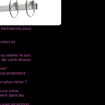
 hertzienne pour
liers et
ou altérer le son
 de votre réseau
nne?
vous proposera
on plus nette ?
 sur votre
vient dans les
auvais réception