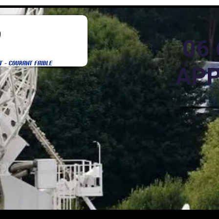
06 
APP