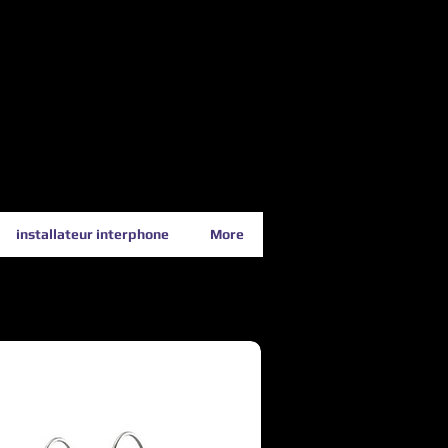
installateur interphone
More