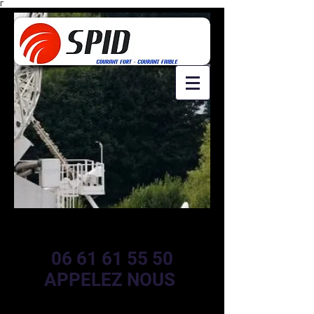
Γ
06 61 61 55 50
APPELEZ NOUS