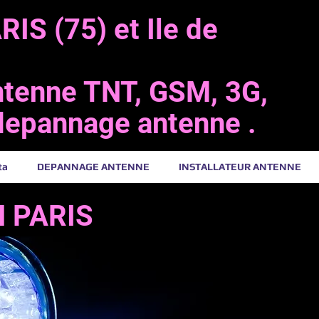
IS (75) et Ile de
antenne TNT, GSM, 3G,
 depannage antenne .
ta
DEPANNAGE ANTENNE
INSTALLATEUR ANTENNE
N PARIS