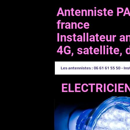
Antenniste PAR
france
Installateur 
4G, satellite,
Les antennistes : 06 61 61 55 50 - Ins
ELECTRICIE