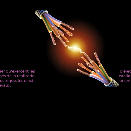
r qu'exercent les personnes qui executent des installation en d'électri
rgés de la réalisation, de la maintenance, de la modification d'installa
ctrique. les electriciens doivent respecter les normes en vigueur (e
ravaux.