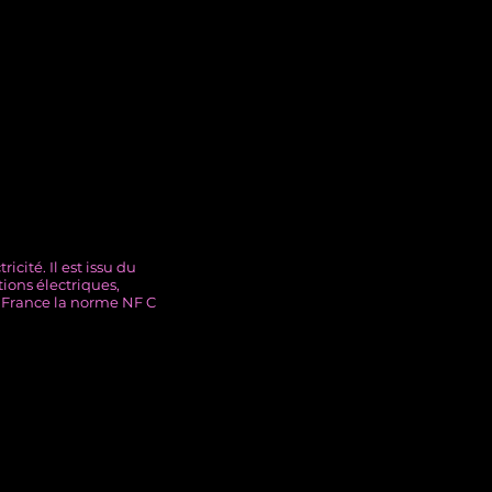
cité. Il est issu du
tions électriques,
n France la norme NF C