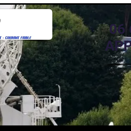
06 
APP