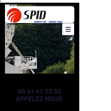
Γ
06 61 61 55 50
APPELEZ NOUS